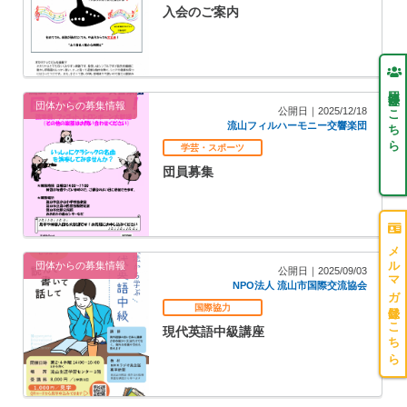
入会のご案内
団体登録はこちら
団体からの募集情報
公開日｜2025/12/18
流山フィルハーモニー交響楽団
学芸・スポーツ
団員募集
メルマガ登録はこちら
団体からの募集情報
公開日｜2025/09/03
NPO法人 流山市国際交流協会
国際協力
現代英語中級講座