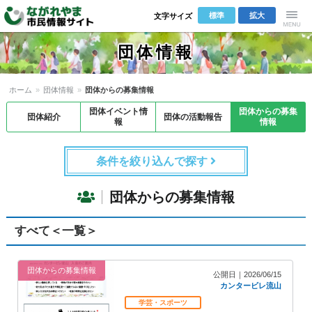
標準
拡大
文字サイズ
Menu
団体情報
ホーム
»
団体情報
»
団体からの募集情報
団体イベント情
団体からの募集
団体紹介
団体の活動報告
報
情報
条件を絞り込んで探す
団体からの募集情報
すべて＜一覧＞
団体からの募集情報
公開日｜2026/06/15
カンタービレ流山
学芸・スポーツ