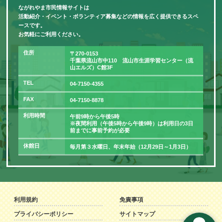
ながれやま市民情報サイトは
活動紹介・イベント・ボランティア募集などの情報を広く提供できるスペ
ースです。
お気軽にご利用ください。
住所
〒270-0153
千葉県流山市中110 流山市生涯学習センター（流
山エルズ）C館3F
TEL
04-7150-4355
FAX
04-7150-8878
利用時間
午前9時から午後5時
※夜間利用（午後5時から午後9時）は利用日の3日
前までに事前予約が必要
休館日
毎月第３水曜日、年末年始（12月29日～1月3日）
利用規約
免責事項
プライバシーポリシー
サイトマップ