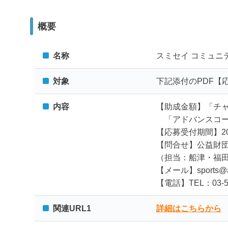
概要
名称
スミセイ コミュニ
対象
下記添付のPDF【
内容
【助成金額】「チャレ
「アドバンスコース」
【応募受付期間】20
【問合せ】公益財
（担当：船津・福
【メール】sports@am.
【電話】TEL：03-592
関連URL1
詳細はこちらから