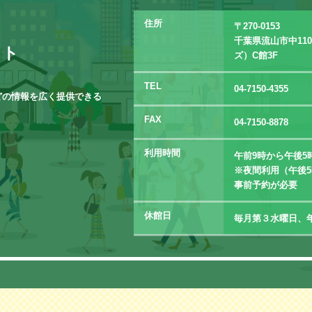
住所
〒270-0153
千葉県流山市中11
イト
ズ）C館3F
TEL
04-7150-4355
どの情報を広く提供できる
FAX
04-7150-8878
利用時間
午前9時から午後5
※夜間利用（午後5
事前予約が必要
休館日
毎月第３水曜日、年