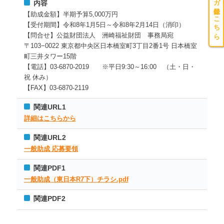
メルマガ登録はこちら
内容
【助成金額】半期予算5,000万円
【受付期間】令和8年1月5日～令和8年2月14日（消印）
【問合せ】公益財団法人 洲崎福祉財団 事務局宛
〒103−0022 東京都中央区日本橋室町3丁目2番1号 日本橋室
町三井タワー15階
【電話】03-6870-2019 ※平日9:30～16:00 （土・日・
祝 休み）
【FAX】03-6870-2119
関連URL1
詳細はこちらから
関連URL2
一般助成 応募要領
関連PDF1
一般助成（東日本R7下）チラシ.pdf
関連PDF2