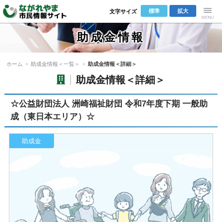
標準
拡大
文字サイズ
ながれやま
Menu
助成金情報
市民情報サ
ホーム
»
助成金情報＜一覧＞
»
助成金情報＜詳細＞
イト
助成金情報＜詳細＞
☆公益財団法人 洲崎福祉財団 令和7年度下期 一般助
成（東日本エリア）☆
助成金