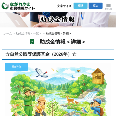
標準
拡大
文字サイズ
ながれやま
Menu
助成金情報
市民情報サ
ホーム
»
助成金情報＜一覧＞
»
助成金情報＜詳細＞
イト
助成金情報＜詳細＞
☆自然公園等保護基金（2026年）☆
助成金