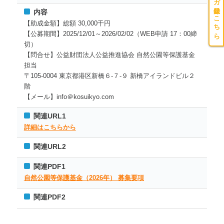
メルマガ登録はこちら
内容
【助成金額】総額 30,000千円
【公募期間】2025/12/01～2026/02/02（WEB申請 17：00締
切）
【問合せ】公益財団法⼈公益推進協会 ⾃然公園等保護基⾦
担当
〒105-0004 東京都港区新橋６-７-９ 新橋アイランドビル２
階
【メール】info＠kosuikyo.com
関連URL1
詳細はこちらから
関連URL2
関連PDF1
⾃然公園等保護基⾦（2026年） 募集要項
関連PDF2