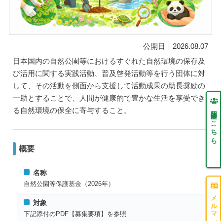
公開日｜2026.08.07
⽇本国内の⾃然公園等におけるすぐれた⾃然環境の保存及
び活⽤に関する実践活動、普及啓発活動等を⾏う団体に対
して、その活動を側⾯から⽀援して活動成果の助⻑奨励の
⼀助とすることで、⼈間が健康的で豊かな⽣活を享受でき
る⾃然環境の保全に寄与すること。
団体登録はこちら
概要
名称
自然公園等保護基金（2026年）
対象
下記添付のPDF【募集要項】を参照