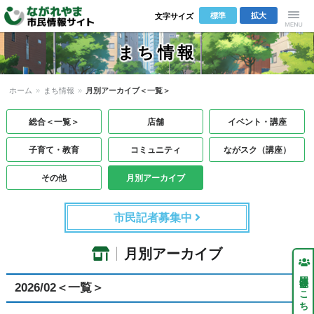
標準
拡大
文字サイズ
Menu
まち情報
ホーム
»
まち情報
»
月別アーカイブ＜一覧＞
総合＜一覧＞
店舗
イベント・講座
子育て・教育
コミュニティ
ながスク（講座）
その他
月別アーカイブ
市民記者募集中
月別アーカイブ
団体登録はこちら
2026/02＜一覧＞