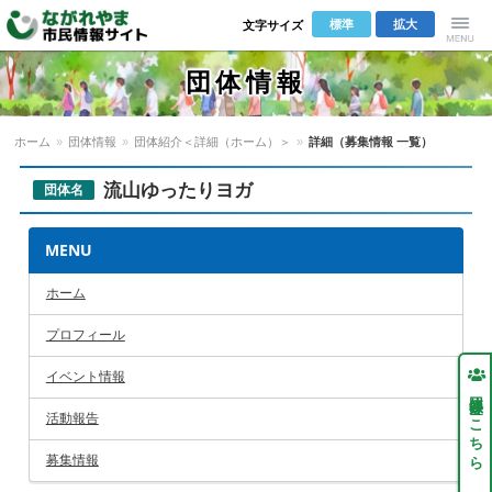
標準
拡大
文字サイズ
Menu
団体情報
ホーム
»
団体情報
»
団体紹介＜詳細（ホーム）＞
»
詳細（募集情報 一覧）
流山ゆったりヨガ
団体名
MENU
ホーム
プロフィール
イベント情報
団体登録はこちら
活動報告
募集情報