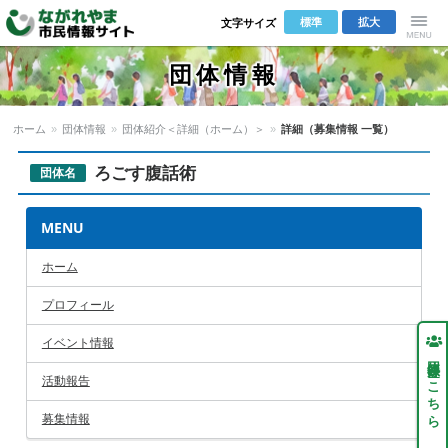
標準
拡大
文字サイズ
Menu
団体情報
ホーム
»
団体情報
»
団体紹介＜詳細（ホーム）＞
»
詳細（募集情報 一覧）
ろごす腹話術
団体名
MENU
ホーム
プロフィール
イベント情報
団体登録はこちら
活動報告
募集情報