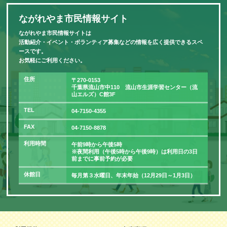
ながれやま市民情報サイト
ながれやま市民情報サイトは
活動紹介・イベント・ボランティア募集などの情報を広く提供できるスペ
ースです。
お気軽にご利用ください。
住所
〒270-0153
千葉県流山市中110 流山市生涯学習センター（流
山エルズ）C館3F
TEL
04-7150-4355
FAX
04-7150-8878
利用時間
午前9時から午後5時
※夜間利用（午後5時から午後9時）は利用日の3日
前までに事前予約が必要
休館日
毎月第３水曜日、年末年始（12月29日～1月3日）