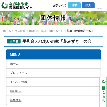
標準
拡大
文字サイズ
Menu
団体情報
ホーム
»
団体情報
»
団体紹介＜詳細（ホーム）＞
»
詳細（活動報告 一覧）
平和台ふれあいの家「花みずき」の会
団体名
MENU
ホーム
プロフィール
イベント情報
団体登録はこちら
活動報告
募集情報