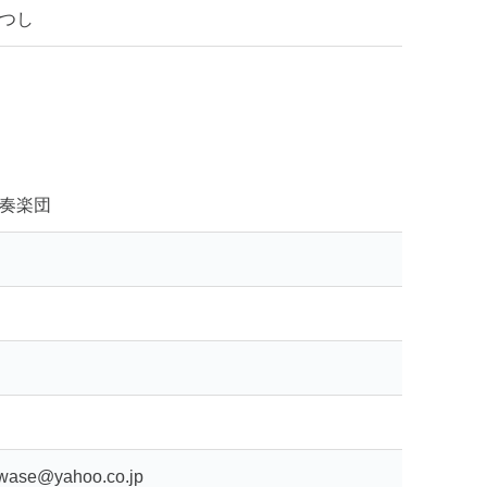
つし
奏楽団
awase@yahoo.co.jp