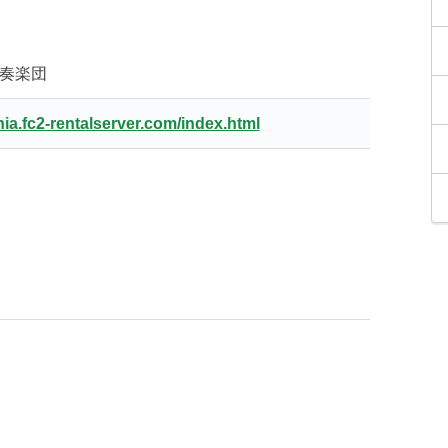
奏楽団
nia.fc2-rentalserver.com/index.html