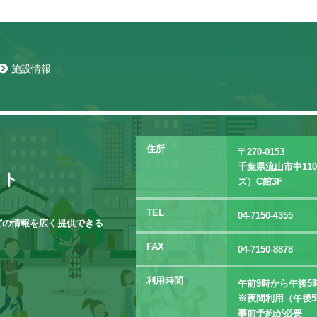
施設情報
住所
〒270-0153
千葉県流山市中11
イト
ズ）C館3F
TEL
04-7150-4355
どの情報を広く提供できる
FAX
04-7150-8878
利用時間
午前9時から午後5
※夜間利用（午後5
事前予約が必要