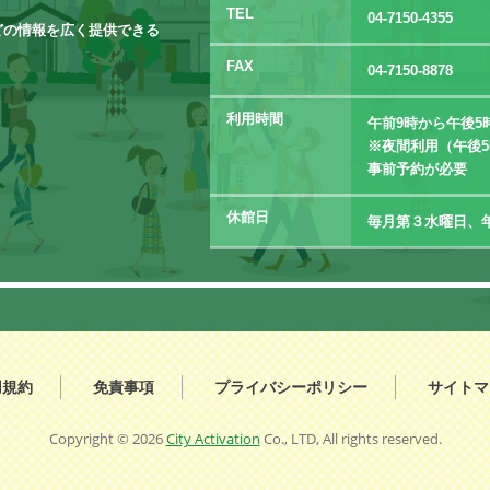
TEL
04-7150-4355
どの情報を広く提供できる
FAX
04-7150-8878
利用時間
午前9時から午後5
※夜間利用（午後5
事前予約が必要
休館日
毎月第３水曜日、年
用規約
免責事項
プライバシーポリシー
サイトマ
Copyright ©
2026
City Activation
Co., LTD, All rights reserved.