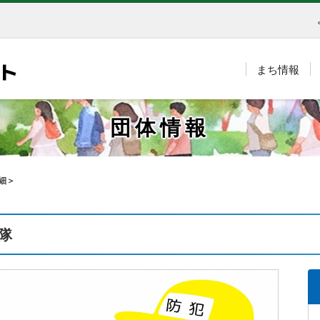
まち情報
団体情報
細＞
隊