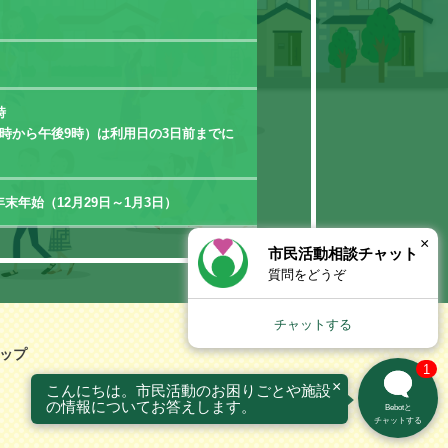
時
時から午後9時）は利用日の3日前までに
末年始（12月29日～1月3日）
×
市民活動相談チャット
質問をどうぞ
チャットする
ップ
1
×
こんにちは。市民活動のお困りごとや施設
の情報についてお答えします。
Bebotと
チャットする