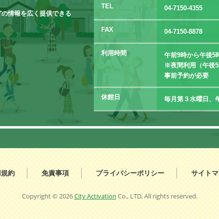
TEL
04-7150-4355
どの情報を広く提供できる
FAX
04-7150-8878
利用時間
午前9時から午後5
※夜間利用（午後5
事前予約が必要
休館日
毎月第３水曜日、年
用規約
免責事項
プライバシーポリシー
サイトマ
Copyright ©
2026
City Activation
Co., LTD, All rights reserved.