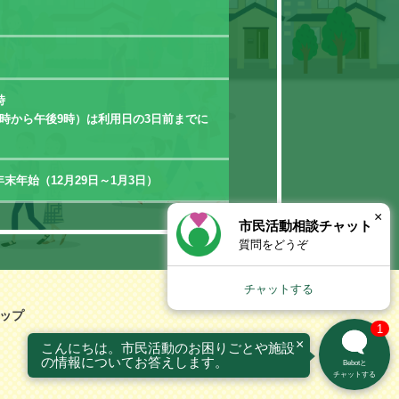
時
時から午後9時）は利用日の3日前までに
末年始（12月29日～1月3日）
×
市民活動相談チャット
質問をどうぞ
チャットする
ップ
1
×
こんにちは。市民活動のお困りごとや施設
の情報についてお答えします。
Bebotと
チャットする