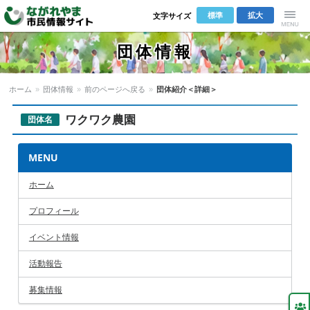
標準
拡大
文字サイズ
Menu
団体情報
ホーム
»
団体情報
»
前のページへ戻る
»
団体紹介＜詳細＞
ワクワク農園
団体名
MENU
ホーム
プロフィール
イベント情報
活動報告
募集情報