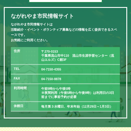
ながれやま市民情報サイト
ながれやま市民情報サイトは
活動紹介・イベント・ボランティア募集などの情報を広く提供できるスペ
ースです。
お気軽にご利用ください。
住所
〒270-0153
千葉県流山市中110 流山市生涯学習センター（流
山エルズ）C館3F
TEL
04-7150-4355
FAX
04-7150-8878
利用時間
午前9時から午後5時
※夜間利用（午後5時から午後9時）は利用日の3日
前までに事前予約が必要
休館日
毎月第３水曜日、年末年始（12月29日～1月3日）