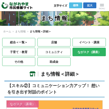
標準
拡大
文字サイズ
Menu
まち情報
ホーム
»
まち情報
»
まち情報＜詳細＞
総合＜一覧＞
店舗
イベント・講座
子育て・教育
コミュニティ
ながスク（講座）
その他
助成金
まち情報＜詳細＞
【スキル②】コミュニケーション力アップ！ 想い
を引き出す対話のポイント
ながスク（講座）