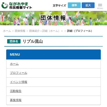
標準
拡大
文字サイズ
Menu
団体情報
ホーム
»
団体情報
»
団体紹介＜詳細（ホーム）＞
»
詳細（プロフィール）
リプル流山
団体名
MENU
ホーム
プロフィール
イベント情報
活動報告
募集情報