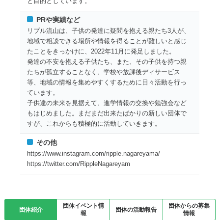
と目的としています。
PRや実績など
リプル流山は、子供の発達に疑問を抱える親たち3人が、
地域で相談できる場所や情報を得ることが難しいと感じ
たことをきっかけに、2022年11月に発足しました。
発達の不安を抱える子供たち、また、その子供を持つ親
たちが孤立することなく、学校や放課後ディサービス
等、地域の情報を集めやすくするために日々活動を行っ
ています。
子供達の未来を見据えて、進学情報の交換や勉強会など
もはじめました。まだまだ出来たばかりの新しい団体で
すが、これからも積極的に活動していきます。
その他
https://www.instagram.com/ripple.nagareyama/
https://twitter.com/RippleNagareyam
団体イベント情
団体からの募集
団体紹介
団体の活動報告
報
情報