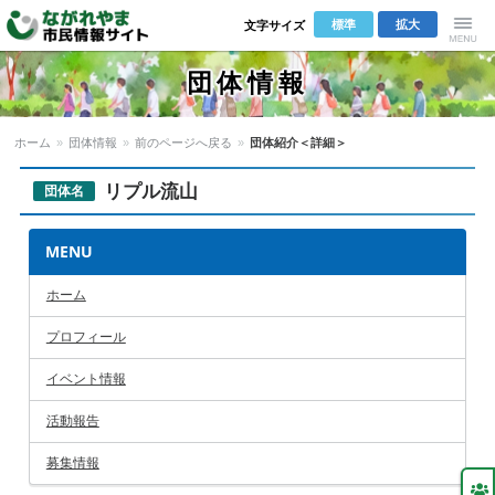
標準
拡大
文字サイズ
Menu
団体情報
ホーム
»
団体情報
»
前のページへ戻る
»
団体紹介＜詳細＞
リプル流山
団体名
MENU
ホーム
プロフィール
イベント情報
活動報告
募集情報