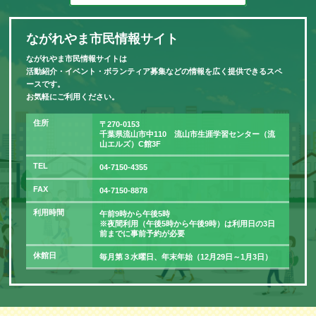
ながれやま市民情報サイト
ながれやま市民情報サイトは
活動紹介・イベント・ボランティア募集などの情報を広く提供できるスペ
ースです。
お気軽にご利用ください。
住所
〒270-0153
千葉県流山市中110 流山市生涯学習センター（流
山エルズ）C館3F
TEL
04-7150-4355
FAX
04-7150-8878
利用時間
午前9時から午後5時
※夜間利用（午後5時から午後9時）は利用日の3日
前までに事前予約が必要
休館日
毎月第３水曜日、年末年始（12月29日～1月3日）